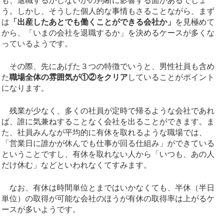
も、退職するかしないかの判断に影響する面があるでしょ
う。しかし、そうした個人的な事情もさることながら、まず
は
「出産したあとでも働くことができる会社か」
を見極めて
から、「いまの会社を退職するか」を決めるケースが多くな
っているようです。
その際、先にあげた３つの特徴でいうと、男性社員も含め
た
職場全体の雰囲気が①②をクリア
していることがポイント
になります。
残業が少なく、多くの社員が定時で帰るような会社であれ
ば、誰に気兼ねすることなく会社を出ることができます。ま
た、社員みんなが平均的に有休を取れるような職場では、
「営業日に誰かが休んでも仕事が回る仕組み」ができている
ということですし、有休を取れない人から「いつも、あの人
だけ休む」などといわれなくてすみます。
なお、有休は時間単位とまではいかなくても、半休（半日
単位）の取得が可能な会社のほうが有休の取得率は上がるケ
ースが多いようです。