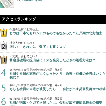
アクセスランキング
今週の話材「北方領土」
じつは日本でもロシアのものでもなかった？江戸期の北方領土
社会人のたしなみ！
正しく、きれいに「数字」を書くコツ
大丈夫、あわてない！
算定基礎届の提出後にミスを発見したときの処理方法は？
会社が出す慶弔見舞金の支給相場 第5回
社員や社員の家族が亡くなったとき、通夜・葬儀の香典はいくら
包む？
会社が出す慶弔見舞金の支給相場 第7回
もしも社員の自宅が被災したら…。会社が出す災害見舞金の相場
会社が出す慶弔見舞金の支給相場 第6回
社員が病気・ケガで入院した…。会社が出す傷病見舞金の相場