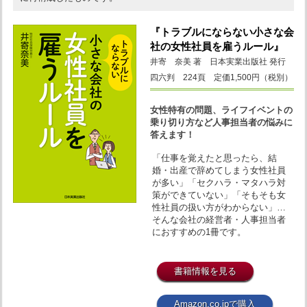
『トラブルにならない小さな会
社の女性社員を雇うルール』
井寄 奈美 著 日本実業出版社 発行
四六判 224頁 定価1,500円（税別）
女性特有の問題、ライフイベントの
乗り切り方など人事担当者の悩みに
答えます！
「仕事を覚えたと思ったら、結
婚・出産で辞めてしまう女性社員
が多い」「セクハラ・マタハラ対
策ができていない」「そもそも女
性社員の扱い方がわからない」…
そんな会社の経営者・人事担当者
におすすめの1冊です。
書籍情報を見る
Amazon.co.jpで購入