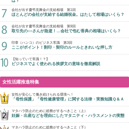
は？
会社が出す慶弔見舞金の支給相場 第1回
ほとんどの会社が支給する結婚祝金。はたして相場はいくら？
会社が出す慶弔見舞金の支給相場 第9回
取引先の○○さんが急逝！…会社で包む香典の相場はいくら？
印章（ハンコ）のビジネス常識 第3回
ここがポイント！割印・契印のルールときれいな押し方
【知っていて常識！？】
ビジネスでよく使われる挨拶文の意味を徹底解説
女性活躍推進特集
女性が安心して働き続けられる環境へ！
「母性保護」「母性健康管理」に関する法律・実務知識Ｑ＆Ａ
マタハラ防止のために総務がするべきこと（上）
妊娠・出産などを理由にしたマタニティ・ハラスメントの実態
マタハラ防止のために総務がするべきこと（下）