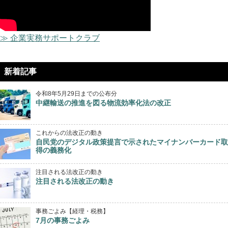
≫ 企業実務サポートクラブ
新着記事
令和8年5月29日までの公布分
中継輸送の推進を図る物流効率化法の改正
これからの法改正の動き
自民党のデジタル政策提言で示されたマイナンバーカード取
得の義務化
注目される法改正の動き
注目される法改正の動き
事務ごよみ【経理・税務】
7月の事務ごよみ