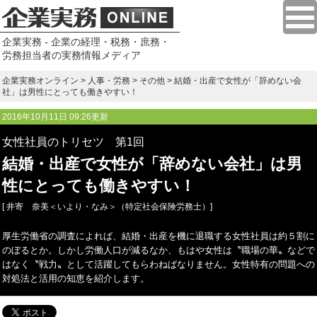
企業実務 - 企業の経理・税務・庶務・
労務担当者の実務情報メディア
企業実務オンライン
>
人事・労務
>
その他
> 結婚・出産で女性が「辞めない会
社」は男性にとっても働きやすい！
2016年10月11日 09:26更新
女性社員のトリセツ 第1回
結婚・出産で女性が「辞めない会社」は男
性にとっても働きやすい！
[ 井寄 奈美＜いより・なみ＞（特定社会保険労務士）]
厚生労働省の調査によれば、結婚・出産を機に退職する女性社員は約５割に
のぼるとか。しかし労働人口が減るなか、もはや女性は〝職場の華〟などで
はなく〝戦力〟として活躍してもらわねばなりません。女性特有の問題への
対処法と活用の知恵を紹介します。