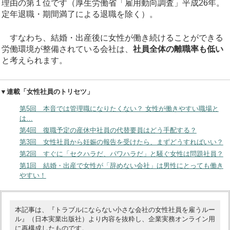
理由の第１位です（厚生労働省「雇用動向調査」平成26年。
定年退職・期間満了による退職を除く）。
すなわち、結婚・出産後に女性が働き続けることができる
労働環境が整備されている会社は、
社員全体の離職率も低い
と考えられます。
▼連載「女性社員のトリセツ」
第5回 本音では管理職になりたくない？ 女性が働きやすい職場と
は…
第4回 復職予定の産休中社員の代替要員はどう手配する？
第3回 女性社員から妊娠の報告を受けたら、まずどうすればいい？
第2回 すぐに「セクハラだ、パワハラだ」と騒ぐ女性は問題社員？
第1回 結婚・出産で女性が「辞めない会社」は男性にとっても働き
やすい！
本記事は、『トラブルにならない小さな会社の女性社員を雇うルー
ル』（日本実業出版社）より内容を抜粋し、企業実務オンライン用
に再構成したものです。